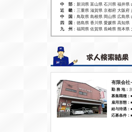
中 部
：
新潟県
富山県
石川県
福井県
近 畿
：
三重県
滋賀県
京都府
大阪府
中 国
：
鳥取県
島根県
岡山県
広島県
四 国
：
徳島県
香川県
愛媛県
高知県
九 州
：
福岡県
佐賀県
長崎県
熊本県
有限会社
勤 務 地：
募集職種：
雇用形態：
給与待遇：
応募条件：