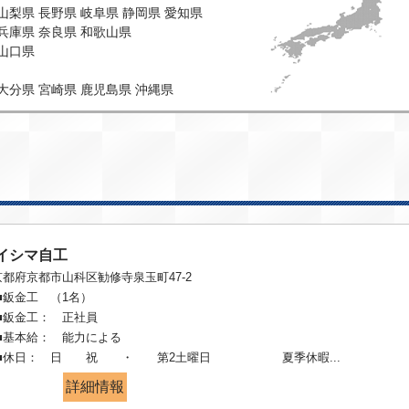
山梨県
長野県
岐阜県
静岡県
愛知県
兵庫県
奈良県
和歌山県
山口県
大分県
宮崎県
鹿児島県
沖縄県
イシマ自工
京都府京都市山科区勧修寺泉玉町47-2
■鈑金工 （1名）
■鈑金工： 正社員
■基本給： 能力による
■休日： 日 祝 ・ 第2土曜日 夏季休暇...
詳細情報