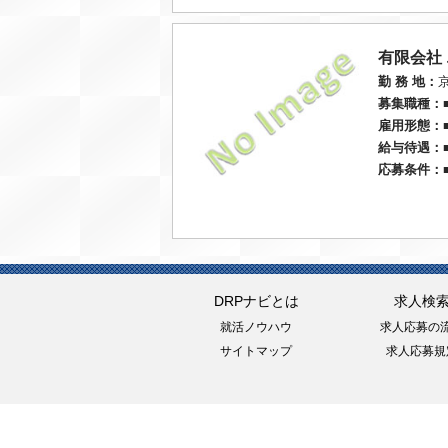
有限会社
勤 務 地：
募集職種：
雇用形態：
給与待遇：
応募条件：
DRPナビとは
求人検
就活ノウハウ
求人応募の
サイトマップ
求人応募規