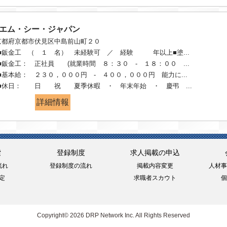
 エム・シー・ジャパン
京都府京都市伏見区中島前山町２０
■鈑金工 （ １ 名） 未経験可 ／ 経験 年以上■塗...
■鈑金工： 正社員 (就業時間 ８：３０ - １８：００ ...
■基本給： ２３０，０００円 - ４００，０００円 能力に...
■休日： 日 祝 夏季休暇 ・ 年末年始 ・ 慶弔 ...
詳細情報
索
登録制度
求人掲載の申込
流れ
登録制度の流れ
掲載内容変更
人材事
定
求職者スカウト
個
Copyright© 2026 DRP Network Inc. All Rights Reserved