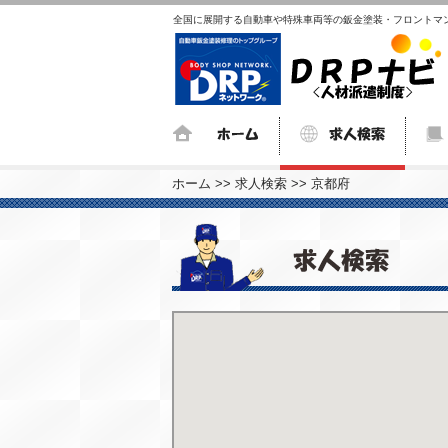
全国に展開する自動車や
特殊車両等の鈑金塗装・
フロントマ
ホーム
>>
求人検索
>>
京都府