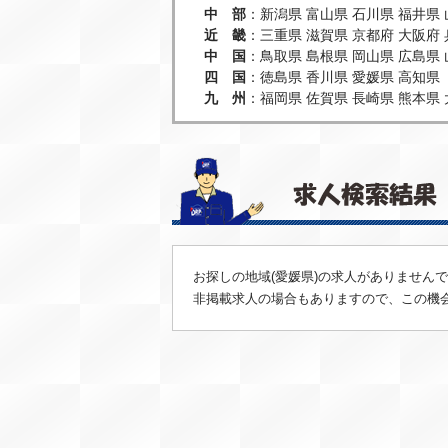
中 部
：
新潟県
富山県
石川県
福井県
近 畿
：
三重県
滋賀県
京都府
大阪府
中 国
：
鳥取県
島根県
岡山県
広島県
四 国
：
徳島県
香川県
愛媛県
高知県
九 州
：
福岡県
佐賀県
長崎県
熊本県
お探しの地域(愛媛県)の求人がありません
非掲載求人の場合もありますので、この機